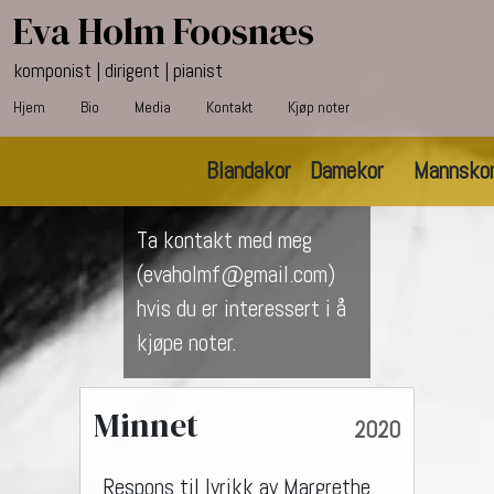
Eva Holm Foosnæs
komponist | dirigent | pianist
Hjem
Bio
Media
Kontakt
Kjøp noter
Blandakor
Damekor
Mannsko
Ta kontakt med meg
(evaholmf@gmail.com)
hvis du er interessert i å
kjøpe noter.
Minnet
2020
Respons til lyrikk av Margrethe